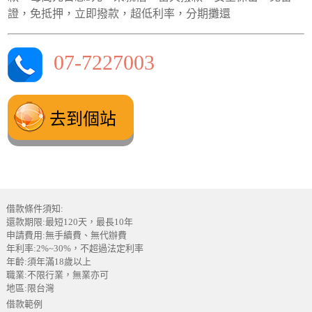
證，免抵押，立即撥款，超低利率，分期攤還
07-7227003
去到個站
借款條件須知:
還款期限:最短120天，最長10年
申請費用:無手續費、無代辦費
年利率:2%~30%，不超過法定利率
年齡:須年滿18歲以上
職業:不限行業，無業亦可
地區:限台灣
借款範例