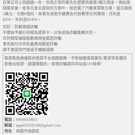
在某公司上班超過一年，信用正常的黃先生想要快速借3萬元現金，張貼借
錢需求後，從多位金主提供的方案中，就近選了汽機車貸款方案，當日撥款
3萬元，分期6個月，無事先收取手續費及代辦費等任何費用，月利息
$450，年利息$5400。
切記：防範借錢詐騙
不要給予銀行存摺及提款卡，以免成為詐騙集團共犯。
任何類型儲值點數換現金都是詐騙
事先給付任何名義費用都是詐騙
請不要提供門號或手機驗證碼
借貸救急網僅提供借貸平台相關服務。不對相關借貸廣告/需求等各種訊
息做出保證，請謹慎甄別。發現詐騙請向本站或165檢舉!
電話：
0909033803
郵箱：
apple0529238@gmail.com
地址：
桃園市桃園區