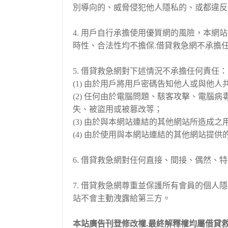
別導向的、威脅侵犯他人隱私的、或都違反
4. 用戶自行承擔使用優質網的風險，本
時性、合法性均不擔保.借貸救急網不承擔
5. 借貸救急網對下述情況不承擔任何責任：
(1) 由於用戶將用戶密碼告知他人或與他
(2) 任何由於電腦問題、駭客攻擊、電
失、被盜用或被篡改等；
(3) 由於與本網站連結的其他網站所造成
(4) 由於使用與本網站連結的其他網站
6. 借貸救急網對任何直接、間接、偶然、
7. 借貸救急網尊重並保護所有會員的個
站不會主動洩露給第三方。
本站廣告刊登修改權.最終解釋權均屬借貸