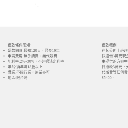
借款條件須知:
借款範例
還款期限:最短120天，最長10年
在某公司上班超
申請費用:無手續費、無代辦費
快速借3萬元現
年利率:2%~30%，不超過法定利率
主提供的方案中
年齡:須年滿18歲以上
日撥款3萬元，
職業:不限行業，無業亦可
代辦費等任何費
地區:限台灣
$5400。