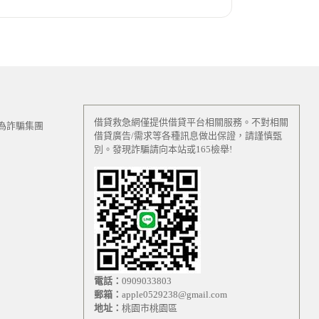
借貸救急網僅提供借貸平台相關服務。不對相關
為詐騙集團
借貸廣告/需求等各種訊息做出保證，請謹慎甄
別。發現詐騙請向本站或165檢舉!
電話：
0909033803
郵箱：
apple0529238@gmail.com
地址：
桃園市桃園區