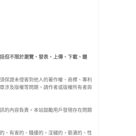
括但不限於瀏覽、發表、上傳、下載、鏈
必須保證未侵害到他人的著作權、商標、專利
章涉及版權等問題，請作者或版權所有者與
資訊的內容負責。本站鼓勵用戶發現存在問題
俗的、有害的、騷擾的，淫穢的，褻瀆的、性