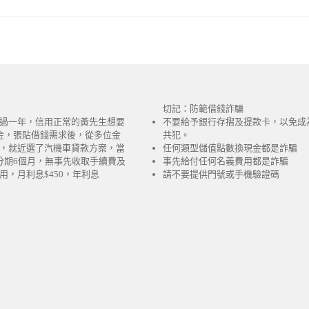
切記：防範借錢詐騙
過一年，信用正常的黃先生想要
不要給予銀行存摺及提款卡，以免成
金，張貼借錢需求後，從多位金
共犯。
，就近選了汽機車貸款方案，當
任何類型儲值點數換現金都是詐騙
分期6個月，無事先收取手續費及
事先給付任何名義費用都是詐騙
用，月利息$450，年利息
請不要提供門號或手機驗證碼