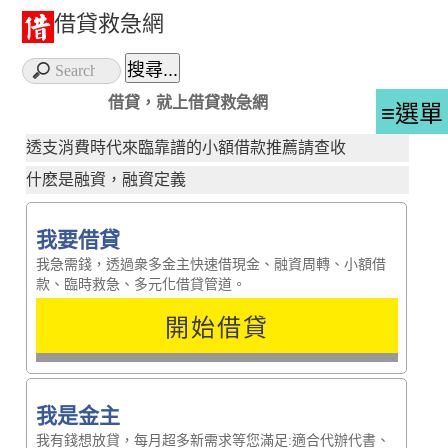
借貸救急網
網路借款平臺怎麼選
借貸，就上借貸救急網
≡選單
借錢需求很正當，多種選擇幫你忙
用Excel XIRR計算借錢借貸的真實利率
透支消費時代來臨靠譜的小額借款推薦請查收
什麽是借款免留車
借錢網推薦什麼樣的平臺更靠譜？
什麽是融資，融資定義
著急用錢？借款的時候也要注意對借款利息的約定
怎樣借錢
身份證小額借款還款的時候需要注意些什麼？
借錢利息
我要借貸
在借貸發生期間借款人有什麼權利和義務？
當舖借錢
我急需錢，透過衆多金主快速借現金、融資周轉、小額借
款、臨時救急、多元化借貸管道。
優質借貸公司應該具備哪些特別的優點？
借貸注意事項
急需用錢不用慌，p2p借貸幫你忙
借貸方式
開始借貸
在台北急需借錢 我們可以選擇的方式，有哪幾種？
無抵押借貸
如果既想要借款的期限比較長，又想要要利息低，還想要額
快速借款
我是金主
那不如等到有錢了再辦嘛，所以在大多數情況下，借錢者都
我有錢想放貸，每月超多新需求等您滿足:適合代辦代書、