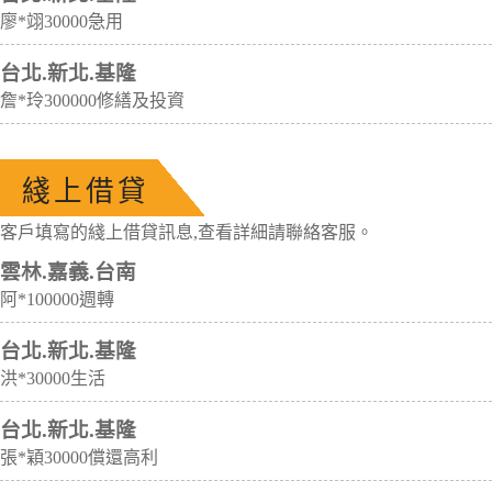
廖*翊30000急用
台北.新北.基隆
詹*玲300000修繕及投資
綫上借貸
客戶填寫的綫上借貸訊息,查看詳細請聯絡客服。
雲林.嘉義.台南
阿*100000週轉
台北.新北.基隆
洪*30000生活
台北.新北.基隆
張*穎30000償還高利