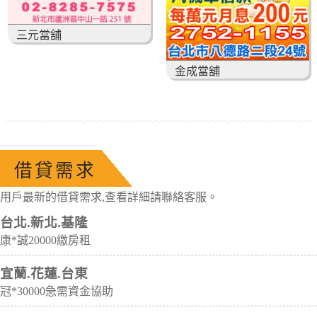
三元當舖
金成當舖
借貸需求
用戶最新的借貸需求,查看詳細請聯絡客服。
台北.新北.基隆
康*誠20000繳房租
宜蘭.花蓮.台東
冠*30000急需資金協助