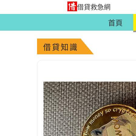
借貸救急網
首頁
借貸知識