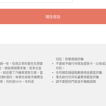
切記：防範借錢詐騙
過一年，信用正常的黃先生想要
不要給予銀行存摺及提款卡，以免成
金，張貼借錢需求後，從多位金
共犯。
，就近選了汽機車貸款方案，當
任何類型儲值點數換現金都是詐騙
分期6個月，無事先收取手續費及
事先給付任何名義費用都是詐騙
用，月利息$450，年利息
請不要提供門號或手機驗證碼