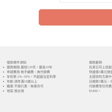
借款條件須知:
借款範例
還款期限:最短120天，最長10年
在某公司上班超
申請費用:無手續費、無代辦費
快速借3萬元現
年利率:2%~30%，不超過法定利率
主提供的方案中
年齡:須年滿18歲以上
日撥款3萬元，
職業:不限行業，無業亦可
代辦費等任何費
地區:限台灣
$5400。