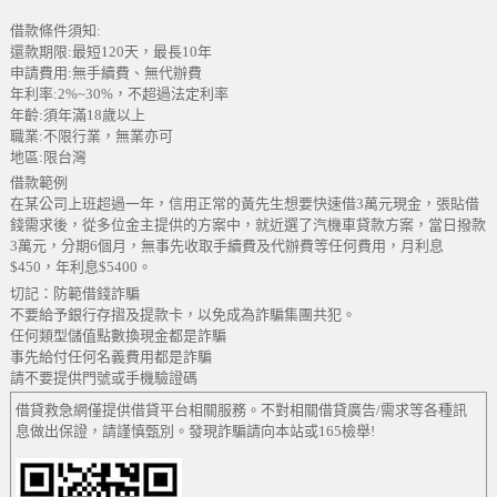
借款條件須知:
還款期限:最短120天，最長10年
申請費用:無手續費、無代辦費
年利率:2%~30%，不超過法定利率
年齡:須年滿18歲以上
職業:不限行業，無業亦可
地區:限台灣
借款範例
在某公司上班超過一年，信用正常的黃先生想要快速借3萬元現金，張貼借
錢需求後，從多位金主提供的方案中，就近選了汽機車貸款方案，當日撥款
3萬元，分期6個月，無事先收取手續費及代辦費等任何費用，月利息
$450，年利息$5400。
切記：防範借錢詐騙
不要給予銀行存摺及提款卡，以免成為詐騙集團共犯。
任何類型儲值點數換現金都是詐騙
事先給付任何名義費用都是詐騙
請不要提供門號或手機驗證碼
借貸救急網僅提供借貸平台相關服務。不對相關借貸廣告/需求等各種訊
息做出保證，請謹慎甄別。發現詐騙請向本站或165檢舉!