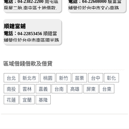
電話：04-2382-2200
南屯區
電話：04-22608000
駿富當
全保密，免留證，立即撥
房屋二胎.南屯區土地借款.
舖營位於台中市文心南路
款，超低利率，分期攤還
南屯區免留車.南屯區低利
925號，政府立案合法當鋪
息.南屯區汽車借款.南屯區
誠信當舖
順鐿當鋪
支票貼現.南屯區黃金名錶借
電話：04-22853456
順鐿當
款，免押免保，安心借款，
舖營位於台中市南區國光路
息可談，當天撥款，安全保
465號，政府立案合法當鋪
密，免留證，免抵押，立即
撥款，超低利率，分期攤還
區域借錢借款及借貸
台北
新北市
桃園
新竹
苗栗
台中
彰化
南投
雲林
嘉義
台南
高雄
屏東
台東
花蓮
宜蘭
基隆