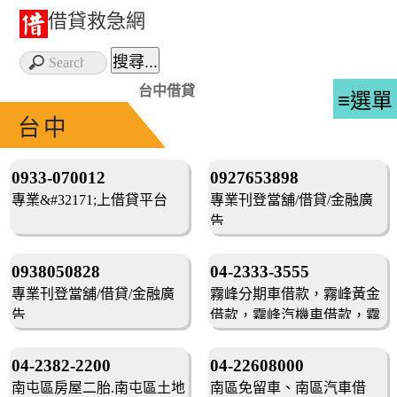
借貸救急網
台中借貸
≡選單
台中
0933-070012
0927653898
專業&#32171;上借貸平台
專業刊登當舖/借貸/金融廣
告
0938050828
04-2333-3555
專業刊登當舖/借貸/金融廣
霧峰分期車借款，霧峰黃金
告
借款，霧峰汽機車借款，霧
峰工商融資，北屯區借款
04-2382-2200
04-22608000
南屯區房屋二胎.南屯區土地
南區免留車、南區汽車借