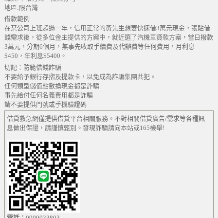
地區:限台灣
借款範例
在某公司上班超過一年，信用正常的黃先生想要快速借3萬元現金，張貼借
錢需求後，從多位金主提供的方案中，就近選了汽機車貸款方案，當日撥款
3萬元，分期6個月，無事先收取手續費及代辦費等任何費用，月利息
$450，年利息$5400。
切記：防範借錢詐騙
不要給予銀行存摺及提款卡，以免成為詐騙集團共犯。
任何類型儲值點數換現金都是詐騙
事先給付任何名義費用都是詐騙
請不要提供門號或手機驗證碼
借貸救急網僅提供借貸平台相關服務。不對相關借貸廣告/需求等各種訊
息做出保證，請謹慎甄別。發現詐騙請向本站或165檢舉!
電話：
0909033803