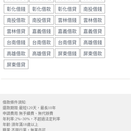
彰化借錢
彰化借款
彰化借貸
南投借錢
南投借款
南投借貸
雲林借錢
雲林借款
雲林借貸
嘉義借錢
嘉義借款
嘉義借貸
台南借錢
台南借款
台南借貸
高雄借錢
高雄借款
高雄借貸
屏東借錢
屏東借款
屏東借貸
借款條件須知:
還款期限:最短120天，最長10年
申請費用:無手續費、無代辦費
年利率:2%~30%，不超過法定利率
年齡:須年滿18歲以上
職業:不限行業，無業亦可