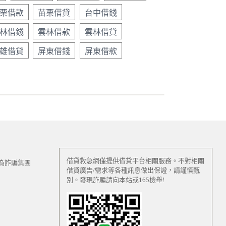
栗借款
苗栗借貸
台中借錢
林借錢
雲林借款
雲林借貸
雄借貸
屏東借錢
屏東借款
借貸救急網僅提供借貸平台相關服務。不對相關
為詐騙集團
借貸廣告/需求等各種訊息做出保證，請謹慎甄
別。發現詐騙請向本站或165檢舉!