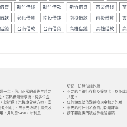
借貸
新竹借錢
新竹借款
新竹借貸
苗栗借錢
苗
借款
彰化借貸
南投借錢
南投借款
南投借貸
雲
借錢
台南借款
台南借貸
高雄借錢
高雄借款
高
切記：防範借錢詐騙
過一年，信用正常的黃先生想要
不要給予銀行存摺及提款卡，以免成
金，張貼借錢需求後，從多位金
共犯。
，就近選了汽機車貸款方案，當
任何類型儲值點數換現金都是詐騙
分期6個月，無事先收取手續費及
事先給付任何名義費用都是詐騙
用，月利息$450，年利息
請不要提供門號或手機驗證碼