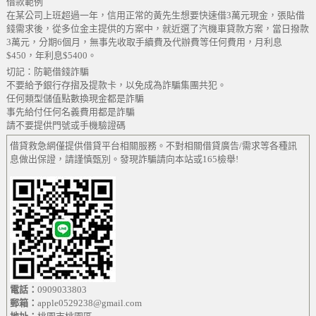
借款範例
在某公司上班超過一年，信用正常的黃先生想要快速借3萬元現金，張貼借
錢需求後，從多位金主提供的方案中，就近選了汽機車貸款方案，當日撥款
3萬元，分期6個月，無事先收取手續費及代辦費等任何費用，月利息
$450，年利息$5400。
切記：防範借錢詐騙
不要給予銀行存摺及提款卡，以免成為詐騙集團共犯。
任何類型儲值點數換現金都是詐騙
事先給付任何名義費用都是詐騙
請不要提供門號或手機驗證碼
借貸救急網僅提供借貸平台相關服務。不對相關借貸廣告/需求等各種訊
息做出保證，請謹慎甄別。發現詐騙請向本站或165檢舉!
電話：
0909033803
郵箱：
apple0529238@gmail.com