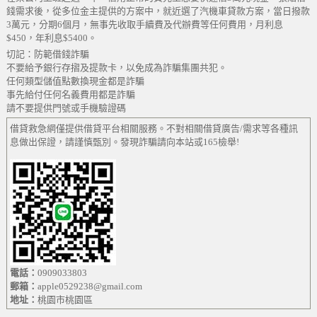
錢需求後，從多位金主提供的方案中，就近選了汽機車貸款方案，當日撥款
3萬元，分期6個月，無事先收取手續費及代辦費等任何費用，月利息
$450，年利息$5400。
切記：防範借錢詐騙
不要給予銀行存摺及提款卡，以免成為詐騙集團共犯。
任何類型儲值點數換現金都是詐騙
事先給付任何名義費用都是詐騙
請不要提供門號或手機驗證碼
借貸救急網僅提供借貸平台相關服務。不對相關借貸廣告/需求等各種訊
息做出保證，請謹慎甄別。發現詐騙請向本站或165檢舉!
電話：
0909033803
郵箱：
apple0529238@gmail.com
地址：
桃園市桃園區