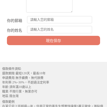
你的郵箱
你的姓名
借款條件須知:
還款期限:最短120天，最長10年
申請費用:無手續費、無代辦費
年利率:2%~30%，不超過法定利率
年齡:須年滿18歲以上
職業:不限行業，無業亦可
地區:限台灣
借款範例
在某公司上班超過一年，信用正常的黃先生想要快速借3萬元現金，張貼借