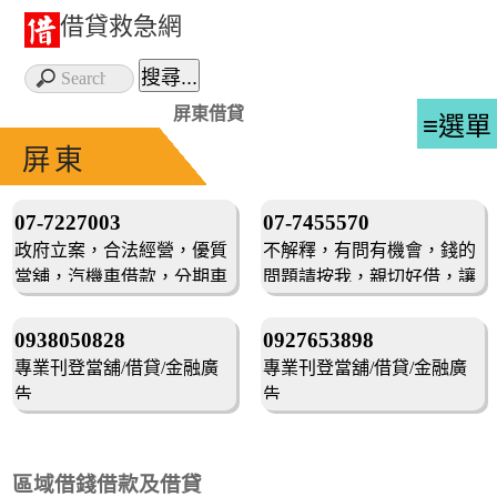
借貸救急網
屏東借貸
≡選單
屏東
07-7227003
07-7455570
政府立案，合法經營，優質
不解釋，有問有機會，錢的
當舖，汽機車借款，分期車
問題請按我，親切好借，讓
借款，每萬元日息5元
您不再懼怕當舖
0938050828
0927653898
專業刊登當舖/借貸/金融廣
專業刊登當舖/借貸/金融廣
告
告
區域借錢借款及借貸